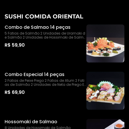
SUSHI COMIDA ORIENTAL
Combo de Salmao 14 peças
5 Fatias de Salmão 2 Unidades de Uramaki d
e Salmão 2 Unidades de Hossimaki de Salmã
o 2 Unidades de Joy de Salmão 3 Unidades d
R$ 59,90
e Niguiri de Salmão
Combo Especial 14 peças
2 Fatias de Peixe Prego 2 Fatias de Atum 2 Fati
as de Salmão 2 Unidades de Neta de Prego Es
pecial 2 Unidades de Neta de Salmão Especia
R$ 69,90
l 2 Unidades de Niguiri de Salmão Especial 2 u
nidade de joy camarão
Hossomaki de Salmao
8 Unidades de Hossimaki de Salmão