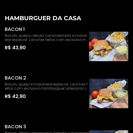
HAMBURGUER DA CASA
BACON 1
Bacon, queijo, cebola caramelizada e maion
ese especial. Lanches feitos com exclusivo ha
mbúrguer artesanal com 150g de pura carne
R$ 43,90
bovina. Acompanha: Batata frita e maionese
especial
BACON 2
Bacon, queijo e maionese especial. Lanches f
eitos com exclusivo hambúrguer artesanal co
m 150g de pura carne bovina. Acompanha: B
R$ 42,90
atata frita e maionese especial
BACON 3
Bacon, alface americana, tomate e maionese