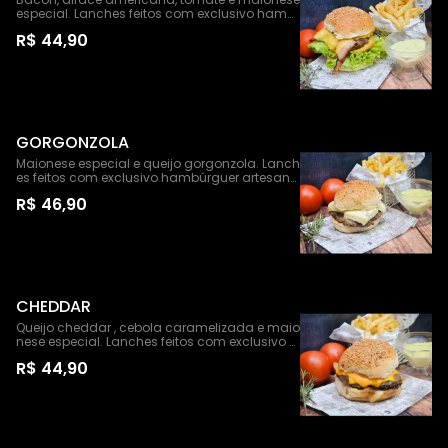
especial. Lanches feitos com exclusivo hamb
úrguer artesanal com 150g de pura carne bov
R$ 44,90
ina. Acompanha: Batata frita e maionese esp
ecial
GORGONZOLA
Maionese especial e queijo gorgonzola. Lanch
es feitos com exclusivo hambúrguer artesana
l com 150g de pura carne bovina. Acompanh
R$ 46,90
a: Batata frita e maionese especial
CHEDDAR
Queijo cheddar , cebola caramelizada e maio
nese especial. Lanches feitos com exclusivo h
ambúrguer artesanal com 150g de pura carn
R$ 44,90
e bovina.