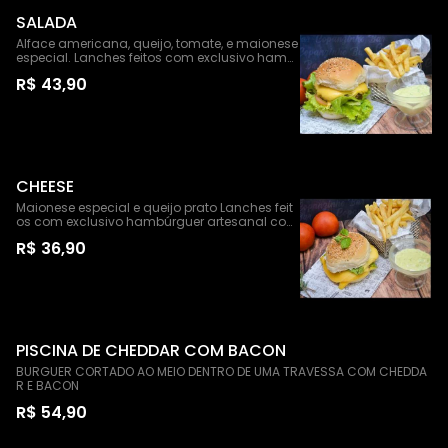
SALADA
Alface americana, queijo, tomate, e maionese
especial. Lanches feitos com exclusivo hamb
úrguer artesanal com 150g de pura carne bov
R$ 43,90
ina. Acompanha: Batata frita e maionese esp
ecial
CHEESE
Maionese especial e queijo prato Lanches feit
os com exclusivo hambúrguer artesanal com
150g de pura carne bovina.
R$ 36,90
PISCINA DE CHEDDAR COM BACON
BURGUER CORTADO AO MEIO DENTRO DE UMA TRAVESSA COM CHEDDA
R E BACON
R$ 54,90