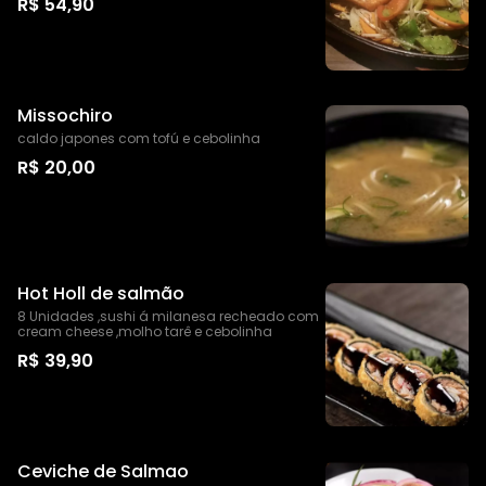
R$ 54,90
Missochiro
caldo japones com tofú e cebolinha
R$ 20,00
Hot Holl de salmão
8 Unidades ,sushi á milanesa recheado com
cream cheese ,molho tarê e cebolinha
R$ 39,90
Ceviche de Salmao