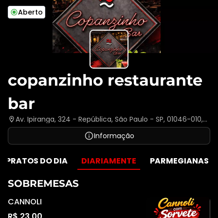
Aberto
copanzinho restaurante
bar
Av. Ipiranga, 324 - República, São Paulo - SP, 01046-010,
Brasil
Informação
PRATOS DO DIA
DIARIAMENTE
PARMEGIANAS
SOBREMESAS
CANNOLI
R$ 23,00